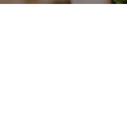
Floristens
Festlig
Valg
Buket