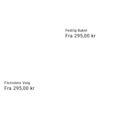
Festlig Buket
Normalpris
Fra 295,00 kr
Floristens Valg
Normalpris
Fra 295,00 kr
Glad
Rosendrøm
Buket